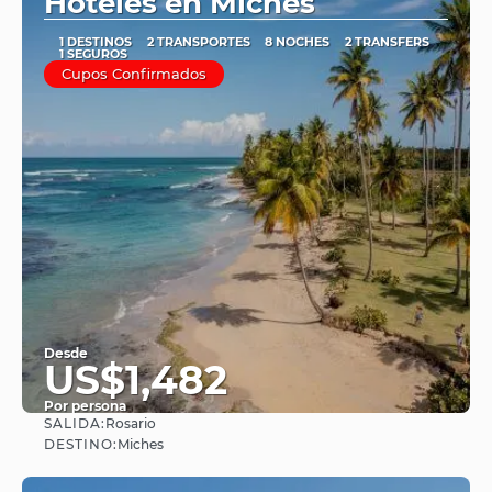
Hoteles en Miches
1 DESTINOS
2 TRANSPORTES
8 NOCHES
2 TRANSFERS
1 SEGUROS
Cupos Confirmados
Desde
US$1,482
Por persona
SALIDA:
Rosario
Ver
DESTINO:
Miches