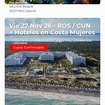
Por persona
SALIDA:
Rosario
Ver
DESTINO:
Cancún
Vie 27 Nov 26 - ROS / CUN
+ Hoteles en Costa Mujeres
1 DESTINOS
2 TRANSPORTES
8 NOCHES
2 TRANSFERS
1 SEGUROS
Cupos Confirmados