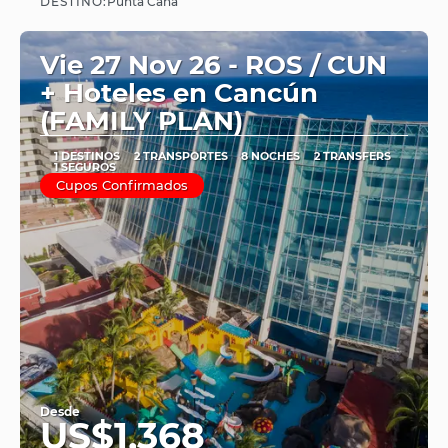
DESTINO:
Punta Cana
Vie 27 Nov 26 - ROS / CUN
+ Hoteles en Cancún
(FAMILY PLAN)
1 DESTINOS
2 TRANSPORTES
8 NOCHES
2 TRANSFERS
1 SEGUROS
Cupos Confirmados
Desde
US$1,368