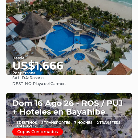
Desde
US$1,666
Por persona
SALIDA:
Rosario
Ver
DESTINO:
Playa del Carmen
Dom 16 Ago 26 - ROS / PUJ
+ Hoteles en Bayahibe
1 DESTINOS
2 TRANSPORTES
7 NOCHES
2 TRANSFERS
1 SEGUROS
Cupos Confirmados