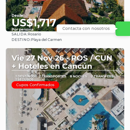
Desde
US$1,717
Contacta con nosotros
Por persona
SALIDA:
Rosario
Ver
DESTINO:
Playa del Carmen
Vie 27 Nov 26 - ROS / CUN
+ Hoteles en Cancún
1 DESTINOS
2 TRANSPORTES
8 NOCHES
2 TRANSFERS
1 SEGUROS
Cupos Confirmados