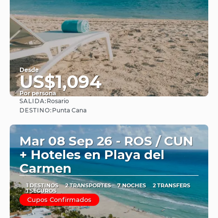
Desde
US$1,094
Por persona
SALIDA:
Rosario
Ver
DESTINO:
Punta Cana
Mar 08 Sep 26 - ROS / CUN
+ Hoteles en Playa del
Carmen
1 DESTINOS
2 TRANSPORTES
7 NOCHES
2 TRANSFERS
1 SEGUROS
Cupos Confirmados