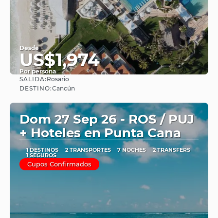
Desde
US$1,974
Por persona
SALIDA:
Rosario
Ver
DESTINO:
Cancún
Dom 27 Sep 26 - ROS / PUJ
+ Hoteles en Punta Cana
1 DESTINOS
2 TRANSPORTES
7 NOCHES
2 TRANSFERS
1 SEGUROS
Cupos Confirmados