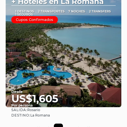
+ Hoteles en La Romana
1 DESTINOS
2 TRANSPORTES
7 NOCHES
2 TRANSFERS
1 SEGUROS
Cupos Confirmados
Desde
US$1,605
Por persona
SALIDA:
Rosario
Ver
DESTINO:
La Romana