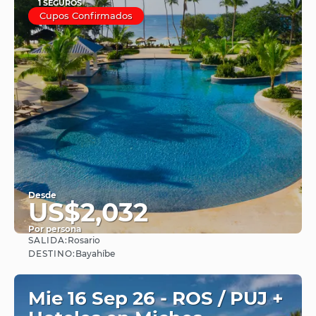
1 SEGUROS
Cupos Confirmados
Desde
US$2,032
Por persona
SALIDA:
Rosario
Ver
DESTINO:
Bayahíbe
Mie 16 Sep 26 - ROS / PUJ +