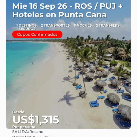
Mie 16 Sep 26 - ROS / PUJ +
Hoteles en Punta Cana
1 DESTINOS
2 TRANSPORTES
8 NOCHES
2 TRANSFERS
1 SEGUROS
Cupos Confirmados
Desde
US$1,315
Por persona
SALIDA:
Rosario
Ver