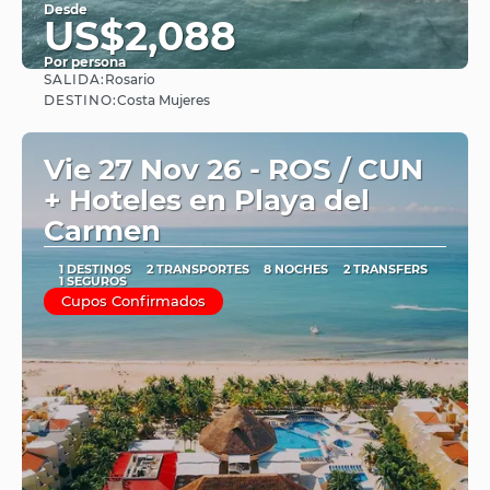
Desde
US$2,088
Por persona
SALIDA:
Rosario
Ver
DESTINO:
Costa Mujeres
Vie 27 Nov 26 - ROS / CUN
+ Hoteles en Playa del
Carmen
1 DESTINOS
2 TRANSPORTES
8 NOCHES
2 TRANSFERS
1 SEGUROS
Cupos Confirmados