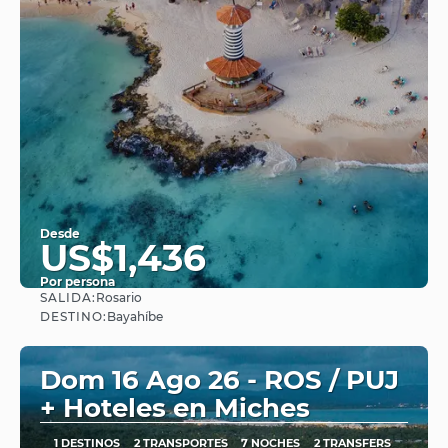
Desde
US$1,436
Por persona
SALIDA:
Rosario
Ver
DESTINO:
Bayahíbe
Dom 16 Ago 26 - ROS / PUJ
+ Hoteles en Miches
1 DESTINOS
2 TRANSPORTES
7 NOCHES
2 TRANSFERS