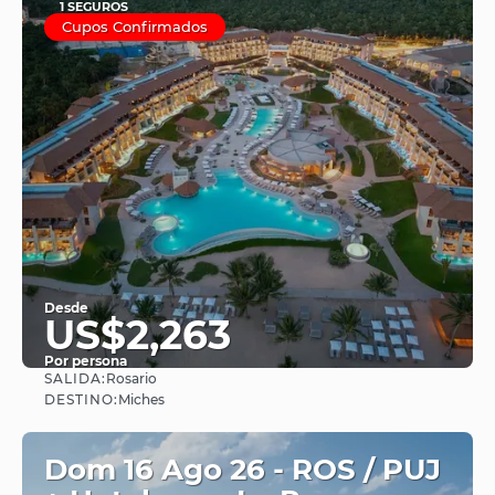
1 SEGUROS
Cupos Confirmados
Desde
US$2,263
Por persona
SALIDA:
Rosario
Ver
DESTINO:
Miches
Dom 16 Ago 26 - ROS / PUJ